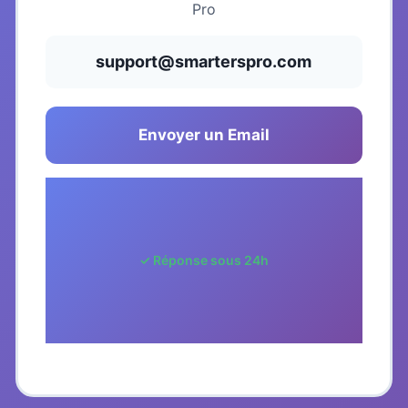
Pro
support@smarterspro.com
Envoyer un Email
✓ Réponse sous 24h