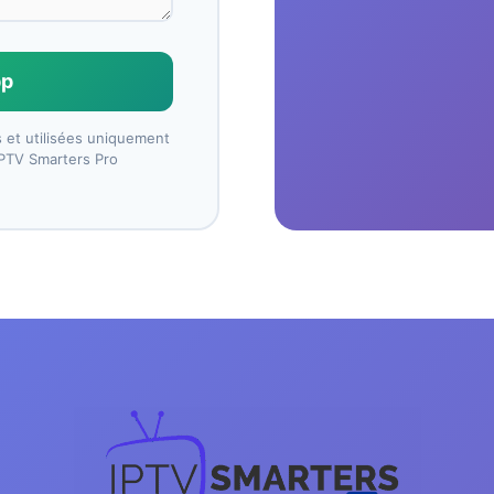
pp
 et utilisées uniquement
IPTV Smarters Pro